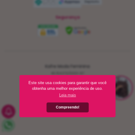
Depósito
Segurança
Kafre Moda Feminina
40.154.372/0001-97
Goiânia - GO
Este site usa cookies para garantir que você
obtenha uma melhor experiência de uso.
Criar loja virtual com a plataforma
Leia mais
Compreendo!