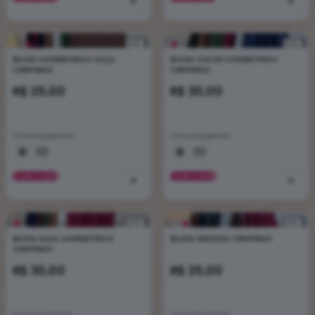
+
+
BLUSA ASSIMETRICA ALÇA
BLUSA CHLOE ASSIMETRICA
CREPINHO
CREPINHO
R$ 25,00
R$ 30,00
Formas de pagamento
Formas de pagamento
VER CORES
+
VER CORES
+
BLUSA ELOA ASSIMETRICA
BLUSA MELISSA CREPINHO
CREPINHO
R$ 30,00
R$ 25,00