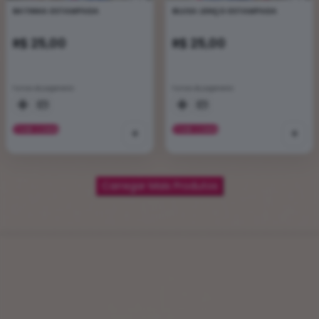
BATINHA ESTAMPADA
BLUSA LENÇO ESTAMPADA
R$ 25,00
R$ 25,00
Formas de pagamento
Formas de pagamento
VER CORES
+
VER CORES
+
Carregar Mais Produtos