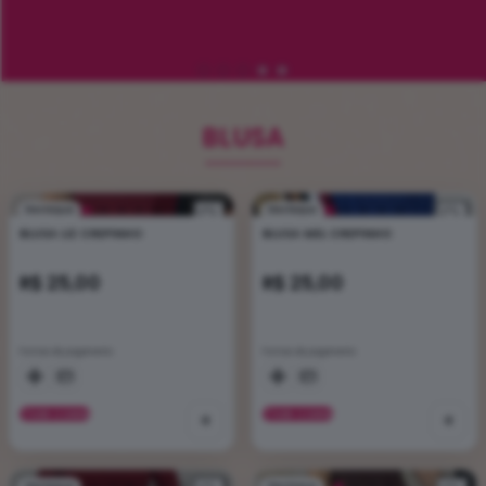
BLUSA
Destaque
Destaque
BLUSA LIZ CREPINHO
BLUSA MEL CREPINHO
R$ 25,00
R$ 25,00
Formas de pagamento
Formas de pagamento
VER CORES
+
VER CORES
+