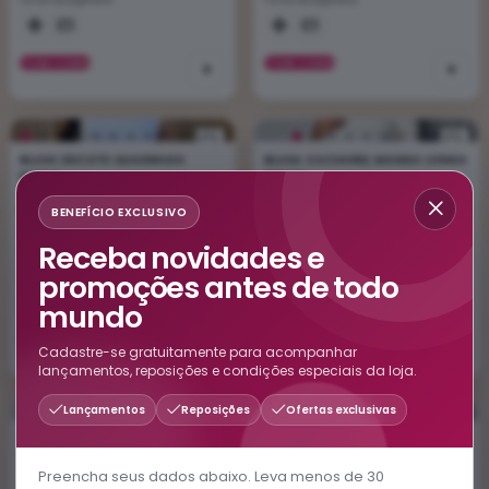
Formas de pagamento
Formas de pagamento
VER CORES
+
VER CORES
+
BLUSA DECOTE QUADRADO
BLUSA CACHAREL MANGA LONGA
DUPLO
RIBANA
R$ 25,00
R$ 30,00
BENEFÍCIO EXCLUSIVO
Receba novidades e
promoções antes de todo
Formas de pagamento
Formas de pagamento
mundo
VER CORES
+
VER CORES
+
Cadastre-se gratuitamente para acompanhar
lançamentos, reposições e condições especiais da loja.
Lançamentos
Reposições
Ofertas exclusivas
BLUSA CLASSICA LISTRADA
BLUSA TUBE DUPLO
RIBANA
Preencha seus dados abaixo. Leva menos de 30
R$ 25,00
R$ 20,00