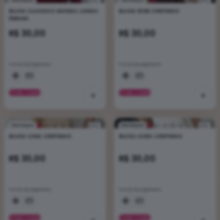
Destaque
Destaque
BLUSA CLASSICA MANGA LONGA
BLUSA RUBI CREPINHO
RIBANA
R$ 30,00
R$ 30,00
Formas de pagamento
Formas de pagamento
VER CORES
+
VER CORES
+
Destaque
Destaque
BLUSA LUNA CREPINHO
BLUSA AURA CREPINHO
R$ 30,00
R$ 30,00
Formas de pagamento
Formas de pagamento
VER CORES
VER CORES