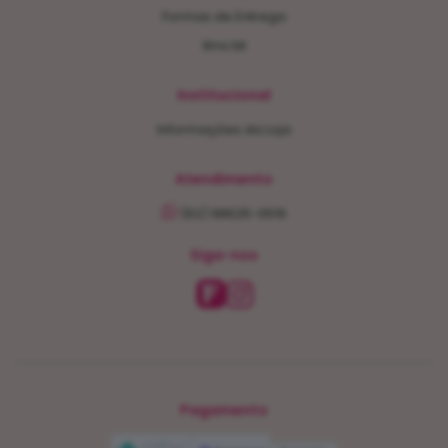
Formas de Entrega
llms.txt
Institucional
Informações da Loja
Atendimento
(62) 98625-0519
Siga-nos
Pagamento