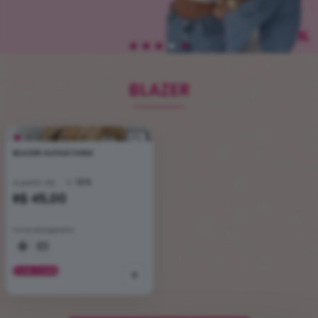
BLAZER
BLAZER ALFAIATARIA
18%
a partir de
R$ 45,00
Formas de pagamento
VER CORES
+