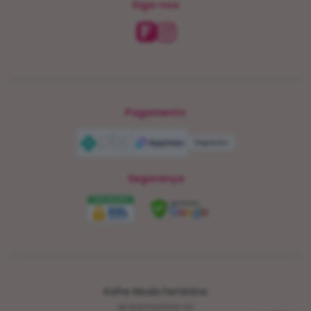
Siga-nos
Pagamento
Depósito
Segurança
Kafre Moda Feminina
40.154.372/0001-97