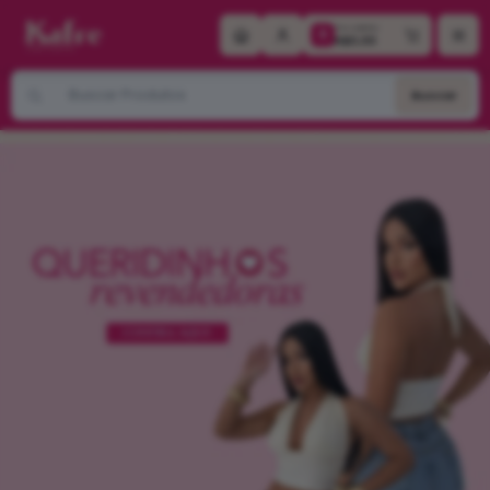
Alguém de Nova Mutum - MT
comprou
CROPPED
Seu carrinho
LUPITA NEOPRENE
.
0
R$0,00
Compra verificada
Pedido de R$ 405,00
Buscar