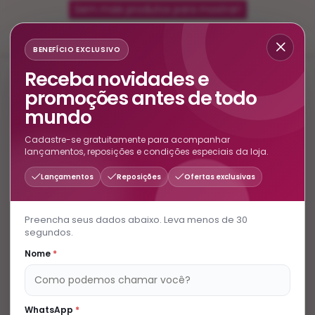
Sem mais produtos para mostrar!
BENEFÍCIO EXCLUSIVO
Receba novidades e
promoções antes de todo
mundo
Cadastre-se gratuitamente para acompanhar
lançamentos, reposições e condições especiais da loja.
Lançamentos
Reposições
Ofertas exclusivas
Cadastre-se e receba novidades e
promoções
Preencha seus dados abaixo. Leva menos de 30
segundos.
Nome
*
+55
WhatsApp
*